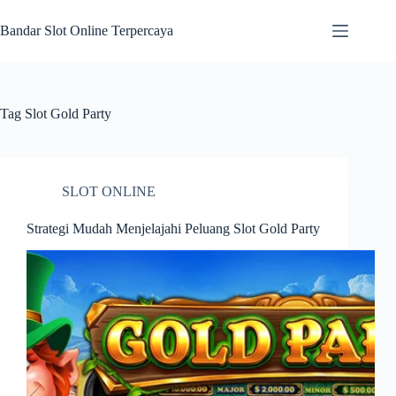
Skip
to
Bandar Slot Online Terpercaya
content
Tag
Slot Gold Party
SLOT ONLINE
Strategi Mudah Menjelajahi Peluang Slot Gold Party