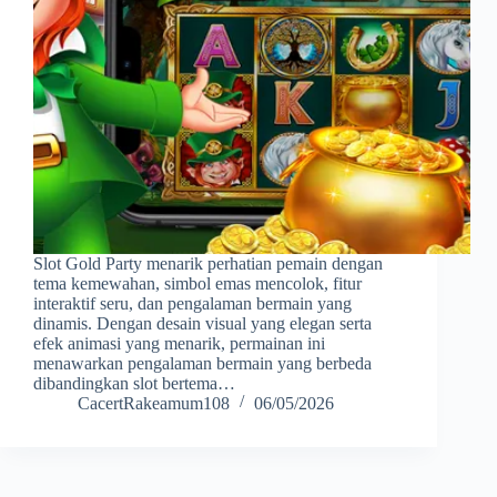
Slot Gold Party menarik perhatian pemain dengan
tema kemewahan, simbol emas mencolok, fitur
interaktif seru, dan pengalaman bermain yang
dinamis. Dengan desain visual yang elegan serta
efek animasi yang menarik, permainan ini
menawarkan pengalaman bermain yang berbeda
dibandingkan slot bertema…
CacertRakeamum108
06/05/2026